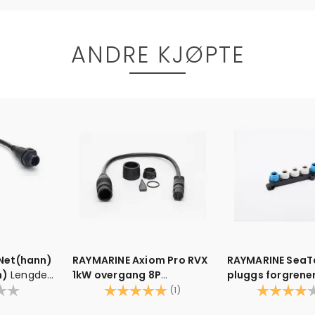
ANDRE KJØPTE
Net(hann)
RAYMARINE Axiom Pro RVX
RAYMARINE SeaT
n)
Lengde
1kW overgang 8P
pluggs forgrene
Overgang til 8 pinns giver
Karakter:
5.0 av 5 mulige
skinne
Karakter:
(1)