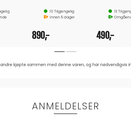
ngelig
10
Tilgjengelig
13
Tilgjen
nde
Innen
5
dager
Omgåen
890,-
490,-
om andre kjøpte sammen med denne varen, og har nødvendigvis
ANMELDELSER