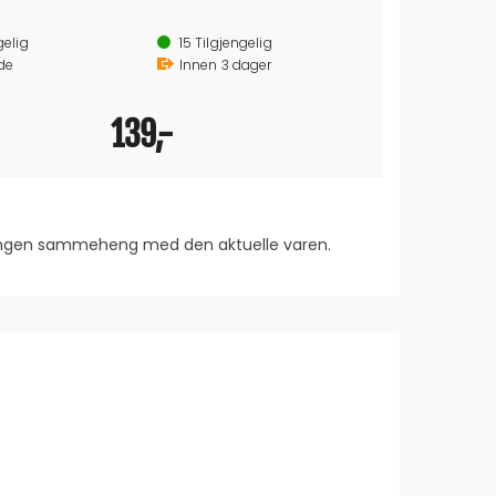
Mål: Ø22 x 37 mm
Kan dimmes
Lystemperat
gelig
15
Tilgjengelig
20
CRI (Ra): 
de
Innen
3
dager
Om
139,-
196,-
Ve
 ingen sammeheng med den aktuelle varen.