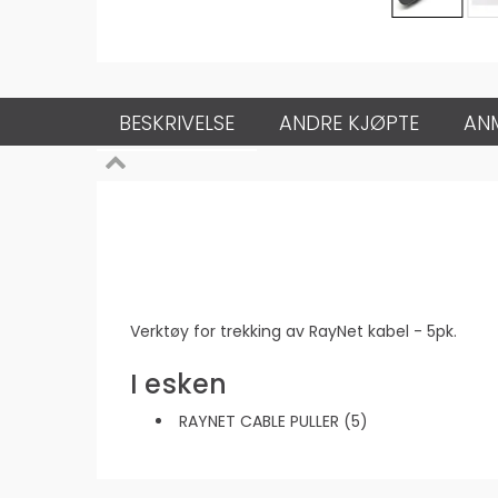
BESKRIVELSE
ANDRE KJØPTE
AN
Verktøy for trekking av RayNet kabel - 5pk.
I esken
RAYNET CABLE PULLER (5)