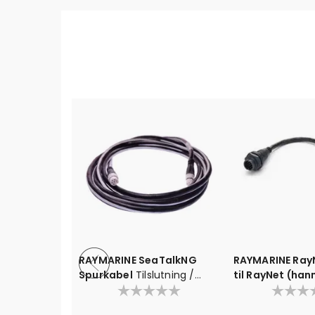
RAYMARINE SeaTalkNG
RAYMARINE Ray
Spurkabel
Tilslutning /
til RayNet (han
Dropp
5cm