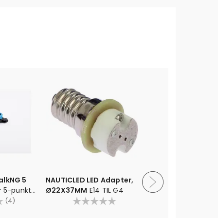
alkNG 5
NAUTICLED LED Adapter,
NAUTICLED 
r
5-punkt
Ø22X37MM
E14 TIL G4
2700/varm
4.0 av 5 mulige
1,4W - dim
(4)