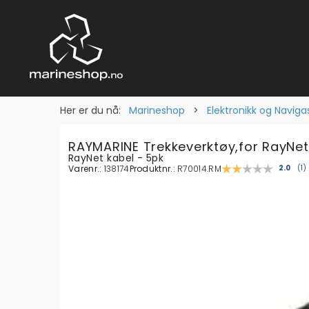
Her er du nå:
Marineshop
>
Elektronikk og Naviga
RAYMARINE Trekkeverktøy,for RayNet
RayNet kabel - 5pk
Varenr.:
138174
Produktnr.:
R70014.RM
Gjenno
2.0
(
s
1
)