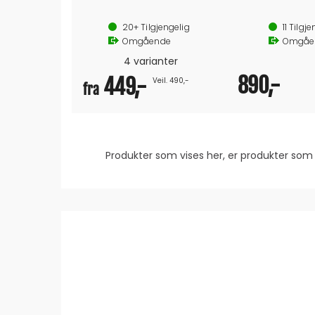
20+
Tilgjengelig
11
Tilgje
Omgående
Omgåe
4 varianter
890,-
449,-
Veil. 490,-
fra
Produkter som vises her, er produkter s