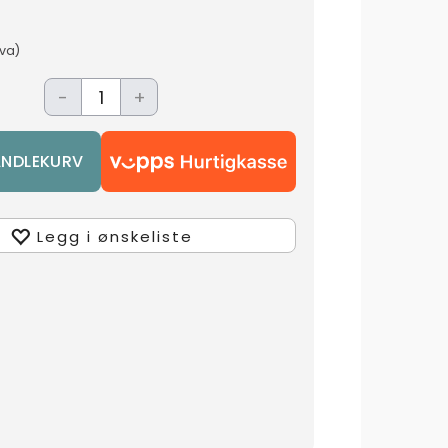
mva)
-
+
Legg i ønskeliste