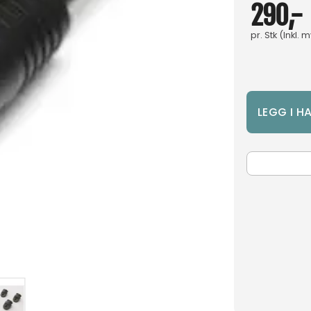
290,-
pr.
Stk
(Inkl. 