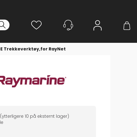
Logg inn
E Trekkeverktøy,for RayNet
(ytterligere
10
på eksternt lager
)
de