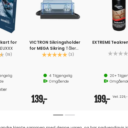
kart for
VICTRON Sikringsholder
EXTREME Teakrens
AEUXXX
for MEGA Sikring
Tåler
4.5 av 5 mulige
inntil 500A
Karakter:
5.0 av 5 mulige
(19)
(3)
re, klar til bruk
Nøytraliserer og fjern
rance, B&G, Humminbird
Løfter ikke trefibre
jengelig
4
Tilgjengelig
20+
Tilgje
s oppdateringer
Gir et enestående 
de
Omgående
Omgåend
apter (montert sammen)
r og avansert autorouting
nter
139,-
199,-
Veil. 229,-
om andre kjøpte sammen med denne varen, og har nødvendigvis