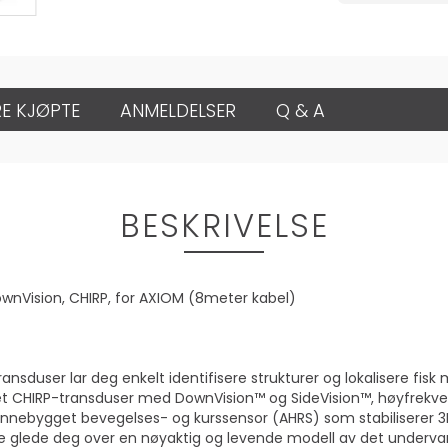
E KJØPTE
ANMELDELSER
Q & A
BESKRIVELSE
DownVision, CHIRP, for AXIOM (8meter kabel)
duser lar deg enkelt identifisere strukturer og lokalisere fisk 
ret CHIRP-transduser med DownVision™ og SideVision™, høyfrekve
innebygget bevegelses- og kurssensor (AHRS) som stabiliserer 3
 glede deg over en nøyaktig og levende modell av det undervanns