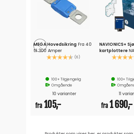
MEGA Hovedsikring
Fra 40
NAVIONICS+ Sjø
til 300 Amper
kartplottere
N
Karakter:
4.5 av 5 mulige
Karakter:
(6)
Sjøkart for kartplotte
Passer Raymarine, Simrad, Low
100+
Tilgjengelig
100+
Tilg
Inkluderer 1 år grati
Omgående
Omgåen
Leveres på MicroSD, med SD ad
Detaljert kart med basisfunksjone
10 varianter
11 varia
105,-
1 690,-
fra
fra
Produkter som vises her, er produkter s