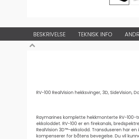
BESKRIVELSE
TEKNISK INFO
ANDR
RV-100 RealVision hekksvinger, 3D, SideVision, 
Raymarines komplette hekkmonterte RV-100-trans
ekkoloddet. RV-100 er en firekanals, bredspekt
RealVision 3D™-ekkolodd. Transduseren har en 
kompenserer for båtens bevegelse. Du vil kunne