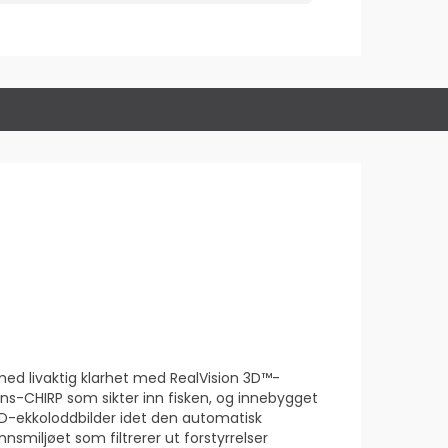
med livaktig klarhet med RealVision 3D™-
ns-CHIRP som sikter inn fisken, og innebygget
D-ekkoloddbilder idet den automatisk
miljøet som filtrerer ut forstyrrelser