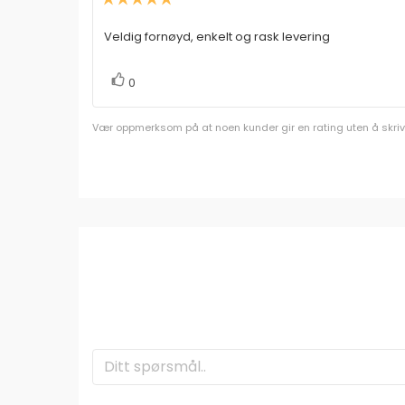
5.0
av
Veldig fornøyd, enkelt og rask levering
Omtaletekst:
5
mulige
stemmer
Liker
0
Vær oppmerksom på at noen kunder gir en rating uten å skrive e