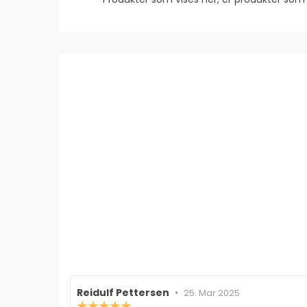
Forfatter:
Reidulf Pettersen
•
Omtaledato:
25. Mar 2025
Karakter: