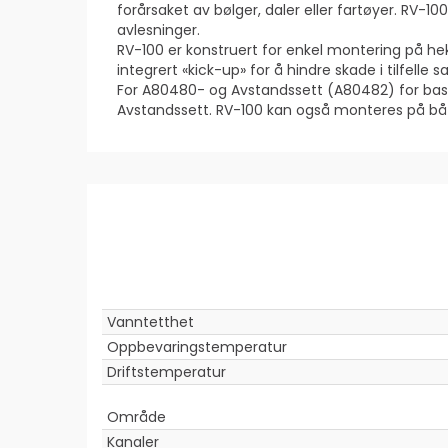
forårsaket av bølger, daler eller fartøyer. RV-
avlesninger.
RV-100 er konstruert for enkel montering på he
integrert «kick-up» for å hindre skade i tilfell
For A80480- og Avstandssett (A80482) for bass -
Avstandssett. RV-100 kan også monteres på båt
Vanntetthet
Oppbevaringstemperatur
Driftstemperatur
Område
Kanaler