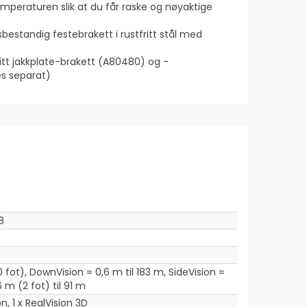
emperaturen slik at du får raske og nøyaktige
estandig festebrakett i rustfritt stål med
ritt jakkplate-brakett (A80480) og -
es separat)
8
fot), DownVision = 0,6 m til 183 m, SideVision =
6 m (2 fot) til 91 m
on, 1 x RealVision 3D