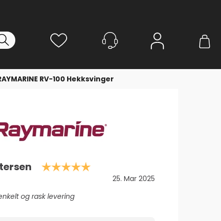
Logg inn
RAYMARINE RV-100 Hekksvinger
Karakter: 5.0 av 5 mulige
ttersen
Dato:
25. Mar 2025
enkelt og rask levering