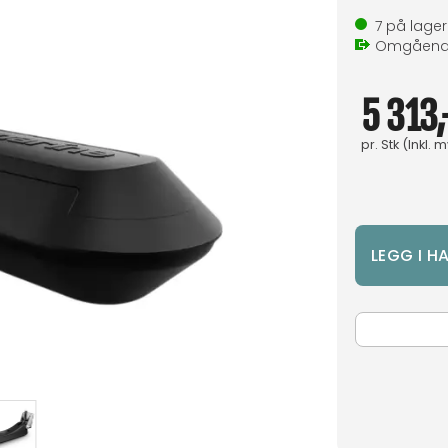
7
på lager
Omgåen
5 313,
pr.
Stk
(Inkl. 