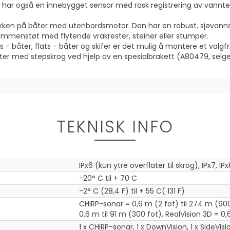
100 har også en innebygget sensor med rask registrering av vannt
kken på båter med utenbordsmotor. Den har en robust, sjøvannsb
e sammenstøt med flytende vrakrester, steiner eller stumper.
 båter, flats - båter og skifer er det mulig å montere et valgf
er med stepskrog ved hjelp av en spesialbrakett (A80479, selg
TEKNISK INFO
IPx6 (kun ytre overflater til skrog), IPx7, IPx
-20° C til + 70 C
-2° C (28,4 F) til + 55 C( 131 F)
CHIRP-sonar = 0,6 m (2 fot) til 274 m (900 
0,6 m til 91 m (300 fot), RealVision 3D = 0,
1 x CHIRP-sonar, 1 x DownVision, 1 x SideVisi