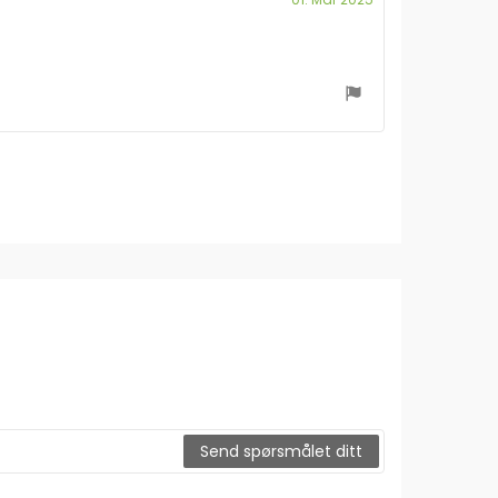
for
kjøp:
Send spørsmålet ditt