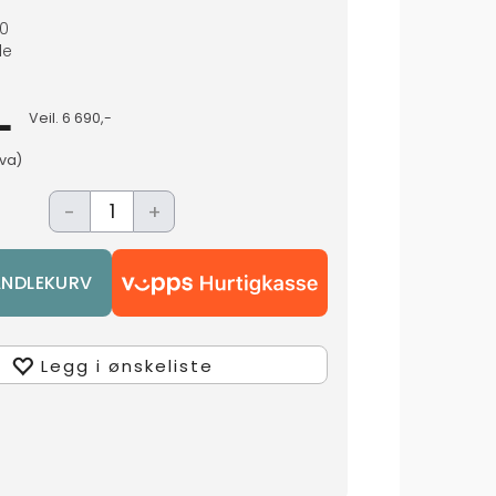
0
de
-
Veil.
6 690,-
mva)
-
+
Legg i ønskeliste