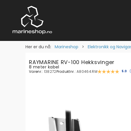
Her er du nå:
Marineshop
>
Elektronikk og Naviga
RAYMARINE RV-100 Hekksvinger
8 meter kabel
Varenr.:
138272
Produktnr.:
A80464.RM
Gjen
5.0