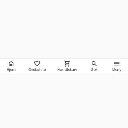
home
favorite
shopping_cart
search
menu
Hjem
Ønskeliste
Handlekurv
Søk
Meny