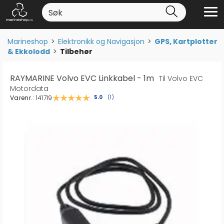
Marineshop
>
Elektronikk og Navigasjon
>
GPS, Kartplotter
& Ekkolodd
>
Tilbehør
RAYMARINE Volvo EVC Linkkabel - 1m
Til Volvo EVC
Motordata
Varenr.:
141719
Gjennomsnittskarakter:
5.0
(
stemmer:
1
)