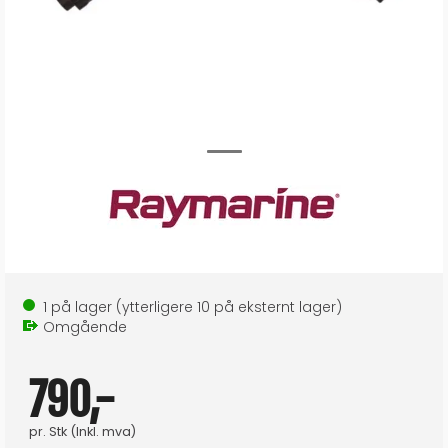
1
på lager
(ytterligere
10
på eksternt lager
)
Omgående
790,-
pr.
Stk
(Inkl. mva)