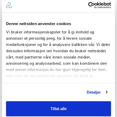
1852M Gasspatron
Klesklyper for Ø25-32mm rekke
For minikjøkken / gassovn
Karakter:
5.0 av 5 mulige
(1)
Denne nettsiden anvender cookies
100+
Tilgjengelig
100+
Tilgjengelig
Vi bruker informasjonskapsler for å gi innhold og
Innen
3
dager
Omgående
annonser et personlig preg, for å levere sosiale
2 varianter
4 varianter
mediefunksjoner og for å analysere trafikken vår. Vi deler
dessuten informasjon om hvordan du bruker nettstedet
39,-
6,-
Veil. 49,-
Veil. 11,-
fra
fra
vårt, med partnerne våre innen sosiale medier,
annonsering og analysearbeid, som kan kombinere den
med annen informasjon du har gjort tilgjengelig for dem,
eller som de har samlet inn gjennom din bruk av
Produkter som vises her, er produkter som andre kjøpte
tjenestene deres.
sammen med denne varen, og har nødvendigvis ingen
sammeheng med den aktuelle varen.
Detaljer
Tillat alle