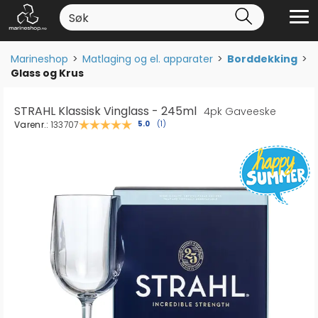
Marineshop
>
Matlaging og el. apparater
>
Borddekking
>
Glass og Krus
STRAHL Klassisk Vinglass - 245ml
4pk Gaveeske
Varenr.:
133707
Gjennomsnittskarakter:
5.0
(
stemmer:
1
)