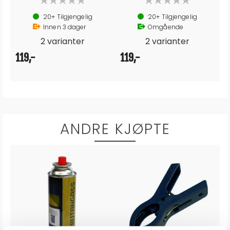
jengelig
20+
Tilgjengelig
20+
Tilgjenge
dager
Omgående
Omgående
anter
2 varianter
369,-
119,-
ANDRE KJØPTE