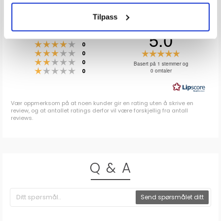
ANMELDELSER
Tilpass
5.0
Karakter: 5 av 5 mulige
stemmer
1
Karakter: 4 av 5 mulige
stemmer
0
Karakter: 3 av 5 mulige
Karakter:
stemmer
0
Karakter: 2 av 5 mulige
stemmer
5.0
0
Basert på 1 stemmer og
Karakter: 1 av 5 mulige
stemmer
0 omtaler
0
av
5
mulige
Vær oppmerksom på at noen kunder gir en rating uten å skrive en
review, og at antallet ratings derfor vil være forskjellig fra antall
reviews.
Q & A
Send spørsmålet ditt