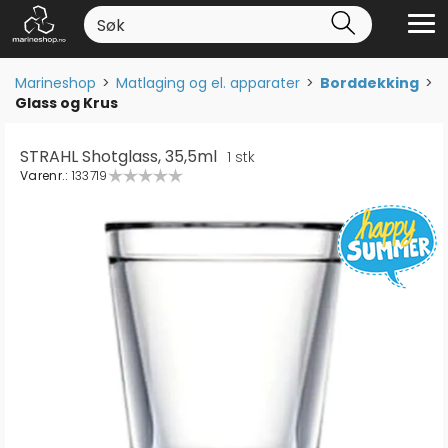
Marineshop
>
Matlaging og el. apparater
>
Borddekking
>
Glass og Krus
STRAHL Shotglass, 35,5ml
1 stk
Varenr.:
133719