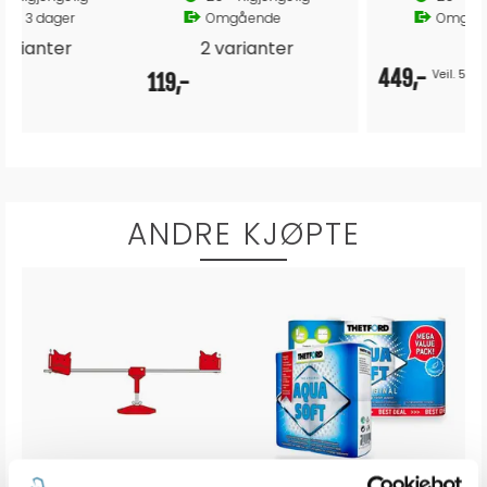
Omgående
Omgående
449,-
369,-
Veil. 599,-
ANDRE KJØPTE