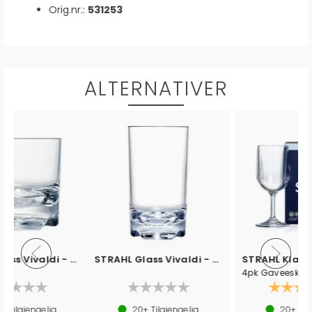
Orig.nr.:
531253
ALTERNATIVER
STRAHL Klassisk Vinglass - 245ml
STRAHL Mugge - 1,6 L
4pk Gaveeske
Karakter:
5.0 av 5 mulige
(1)
20+
Tilgjengelig
20+
Tilgjengelig