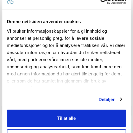
GULLSWEEP Roterende Måkejager GS-1
THETFORD Aqua Soft Toalettpapir
Komplett sett
Karakter:
4.7 av 5 mulige
(15)
Denne nettsiden anvender cookies
20+
Tilgjengelig
100+
Tilgjengelig
Vi bruker informasjonskapsler for å gi innhold og
Omgående
Omgående
annonser et personlig preg, for å levere sosiale
2 varianter
mediefunksjoner og for å analysere trafikken vår. Vi deler
1 411,-
Veil. 1 790,-
59,-
Veil. 89,-
fra
dessuten informasjon om hvordan du bruker nettstedet
vårt, med partnerne våre innen sosiale medier,
annonsering og analysearbeid, som kan kombinere den
med annen informasjon du har gjort tilgjengelig for dem,
Produkter som vises her, er produkter som andre kjøpte
eller som de har samlet inn gjennom din bruk av
sammen med denne varen, og har nødvendigvis ingen
tjenestene deres.
sammeheng med den aktuelle varen.
Detaljer
Tillat alle
ANMELDELSER