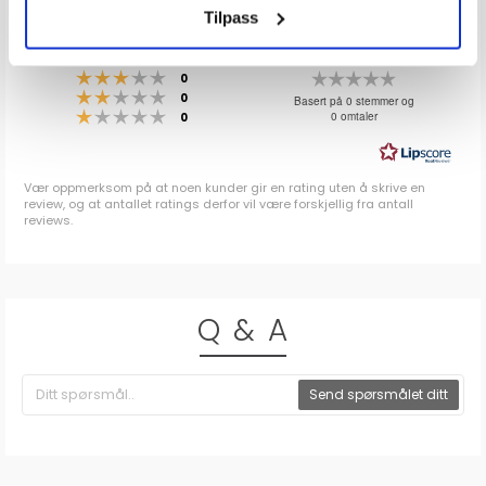
Tilpass
0.0
Karakter: 5 av 5 mulige
stemmer
0
Karakter: 4 av 5 mulige
stemmer
0
Karakter: 3 av 5 mulige
Karakter:
stemmer
0
Karakter: 2 av 5 mulige
stemmer
0.0
0
Basert på 0 stemmer og
Karakter: 1 av 5 mulige
stemmer
0 omtaler
0
av
5
mulige
Vær oppmerksom på at noen kunder gir en rating uten å skrive en
review, og at antallet ratings derfor vil være forskjellig fra antall
reviews.
Q & A
Send spørsmålet ditt