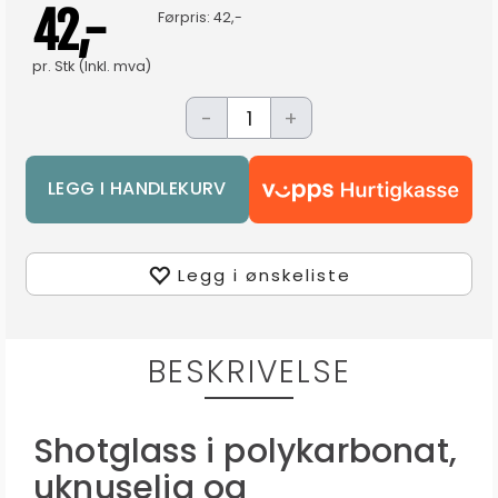
42,-
Førpris:
42,-
pr.
Stk
(Inkl. mva)
-
+
Legg i ønskeliste
BESKRIVELSE
Shotglass i polykarbonat,
uknuselig og