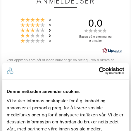
ANMELDELSER
0.0
Karakter: 5 av 5 mulige
stemmer
0
Karakter: 4 av 5 mulige
stemmer
0
Karakter: 3 av 5 mulige
Karakter:
stemmer
0
Karakter: 2 av 5 mulige
stemmer
0.0
0
Basert på 0 stemmer og
Karakter: 1 av 5 mulige
stemmer
0 omtaler
0
av
5
mulige
Vær oppmerksom på at noen kunder gir en rating uten å skrive en
review, og at antallet ratings derfor vil være forskjellig fra antall
reviews.
Denne nettsiden anvender cookies
Q & A
Vi bruker informasjonskapsler for å gi innhold og
annonser et personlig preg, for å levere sosiale
mediefunksjoner og for å analysere trafikken vår. Vi deler
Send spørsmålet ditt
dessuten informasjon om hvordan du bruker nettstedet
vårt, med partnerne våre innen sosiale medier,