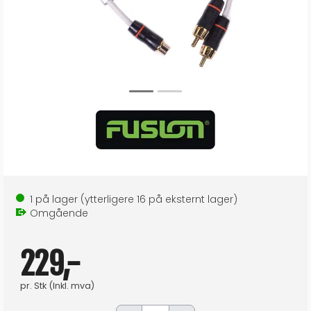
1
på lager
(ytterligere
16
på eksternt lager
)
Omgående
229,-
pr.
Stk
(Inkl. mva)