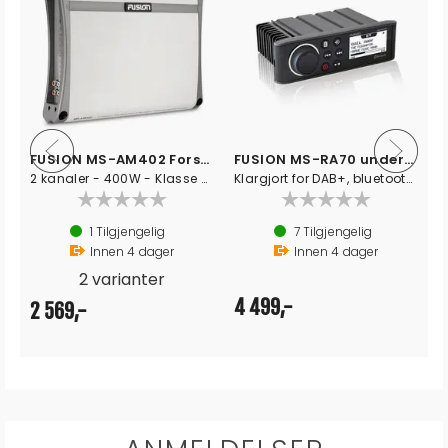
FUSION MS-AM402 Forsterker, 4 kanaler
FUSION MS-RA70 underholdningsanlegg
 Wifi
2 kanaler - 400W - Klasse AB
Klargjort for DAB+, bluetooth, IPX7
av 5 mulige
1
Tilgjengelig
7
Tilgjengelig
Innen
4
dager
Innen
4
dager
2 varianter
4 499,-
2 569,-