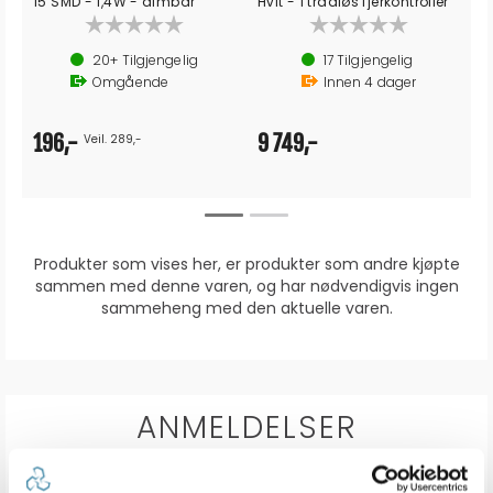
15 SMD - 1,4W - dimbar
Hvit - 1 trådløs fjerkontroller
20+
Tilgjengelig
17
Tilgjengelig
Omgående
Innen
4
dager
196,-
9 749,-
Veil. 289,-
Produkter som vises her, er produkter som andre kjøpte
sammen med denne varen, og har nødvendigvis ingen
sammeheng med den aktuelle varen.
ANMELDELSER