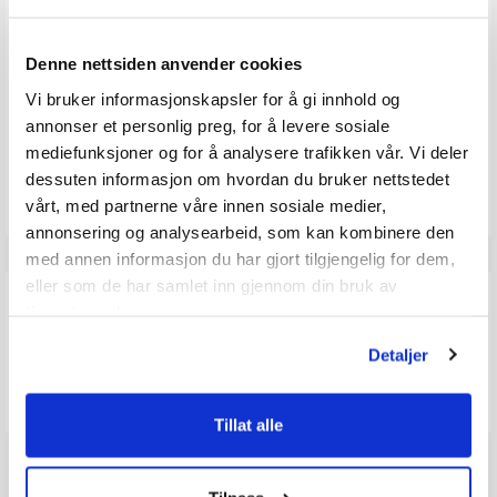
5.0
Karakter: 5 av 5 mulige
stemmer
2
Karakter: 4 av 5 mulige
stemmer
0
Karakter: 3 av 5 mulige
Karakter:
stemmer
0
Karakter: 2 av 5 mulige
Denne nettsiden anvender cookies
stemmer
5.0
0
Basert på 2 stemmer og
Karakter: 1 av 5 mulige
stemmer
0 omtaler
0
av
Vi bruker informasjonskapsler for å gi innhold og
5
annonser et personlig preg, for å levere sosiale
mulige
mediefunksjoner og for å analysere trafikken vår. Vi deler
Vær oppmerksom på at noen kunder gir en rating uten å skrive en
review, og at antallet ratings derfor vil være forskjellig fra antall
dessuten informasjon om hvordan du bruker nettstedet
reviews.
vårt, med partnerne våre innen sosiale medier,
annonsering og analysearbeid, som kan kombinere den
med annen informasjon du har gjort tilgjengelig for dem,
eller som de har samlet inn gjennom din bruk av
Q & A
tjenestene deres.
Detaljer
Send spørsmålet ditt
Tillat alle