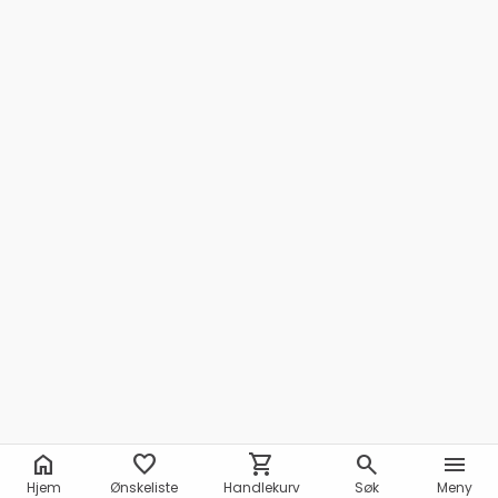
home
favorite
shopping_cart
search
menu
Hjem
Ønskeliste
Handlekurv
Søk
Meny