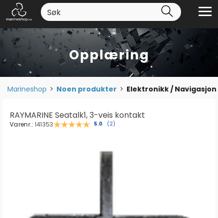
Opplæring
Marineshop
>
Noen produkter
>
Elektronikk / Navigasjon
RAYMARINE Seatalk1, 3-veis kontakt
Varenr.:
141353
Gjennomsnittskarakter:
5.0
(
stemmer:
2
)