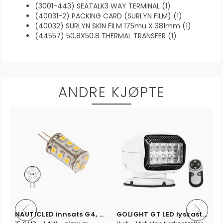
(3001-443) SEATALK3 WAY TERMINAL (1)
(40031-2) PACKING CARD (SURLYN FILM) (1)
(40032) SURLYN SKIN FILM 175mu X 381mm (1)
(44557) 50.8X50.8 THERMAL TRANSFER (1)
ANDRE KJØPTE
NAUTICLED innsats G4, 2700/varmhvit
GOLIGHT GT LED lyskaster 12V