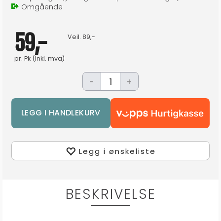
Omgående
59,-
Veil.
89,-
pr.
Pk
(Inkl. mva)
-
+
Legg i ønskeliste
BESKRIVELSE