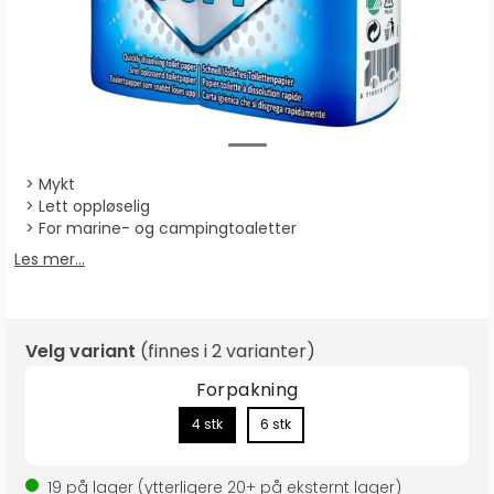
Mykt
Lett oppløselig
For marine- og campingtoaletter
Les mer...
Velg variant
(finnes i
2 varianter
)
Forpakning
4 stk
6 stk
19
på lager
(ytterligere
20+
på eksternt lager
)