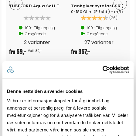
THETFORD Aqua Soft Toalettpapir
Tankgiver syrefast S5 (15 - 160cm)
0-180 Ohm (EU std.) - m/boltsirkel
v 5 mulige
Karakter:
4.6 av 5
(26)
100+
Tilgjengelig
100+
Tilgjengelig
Omgående
Omgående
2 varianter
27 varianter
59,-
357,-
Veil. 89,-
fra
fra
Produkter som vises her, er produkter som andre kjøpte
sammen med denne varen, og har nødvendigvis ingen
Denne nettsiden anvender cookies
sammeheng med den aktuelle varen.
Vi bruker informasjonskapsler for å gi innhold og
annonser et personlig preg, for å levere sosiale
mediefunksjoner og for å analysere trafikken vår. Vi deler
dessuten informasjon om hvordan du bruker nettstedet
ANMELDELSER
vårt, med partnerne våre innen sosiale medier,